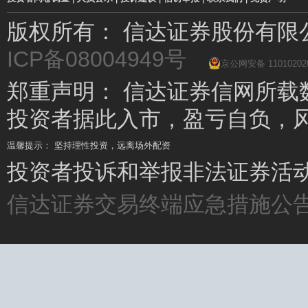
版权所有： 信达证券股份有
ICP备08004949号
京公网安备 11010202
郑重声明： 信达证券信网所载
投资者据此入市，盈亏自负，
温馨提示： 坚持理性投资，远离场外配资
温馨提示： 场外配资杠杆高、风险大，要远离!
投资者投诉和举报非法证券活动请
信达证券交易终端应急措施公