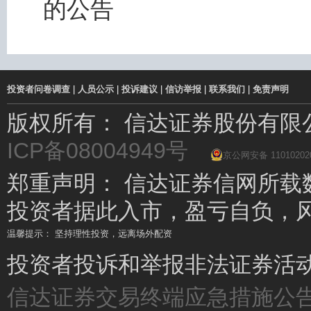
的公告
投资者问卷调查
|
人员公示
|
投诉建议
|
信访举报
|
联系我们
|
免责声明
版权所有： 信达证券股份有
ICP备08004949号
京公网安备 11010202
郑重声明： 信达证券信网所载
投资者据此入市，盈亏自负，
温馨提示： 坚持理性投资，远离场外配资
温馨提示： 场外配资杠杆高、风险大，要远离!
投资者投诉和举报非法证券活动请
信达证券交易终端应急措施公