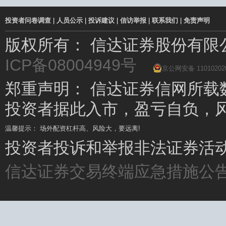
投资者问卷调查
|
人员公示
|
投诉建议
|
信访举报
|
联系我们
|
免责声明
版权所有： 信达证券股份有
ICP备08004949号
京公网安备 11010202
郑重声明： 信达证券信网所载
投资者据此入市，盈亏自负，
温馨提示： 场外配资杠杆高、风险大，要远离!
温馨提示： 坚持理性投资，远离场外配资
投资者投诉和举报非法证券活动请
信达证券交易终端应急措施公