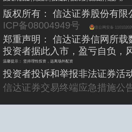
版权所有： 信达证券股份有
ICP备08004949号
京公网安备 11010202
郑重声明： 信达证券信网所载
投资者据此入市，盈亏自负，
温馨提示： 坚持理性投资，远离场外配资
温馨提示： 场外配资杠杆高、风险大，要远离!
投资者投诉和举报非法证券活动请
信达证券交易终端应急措施公