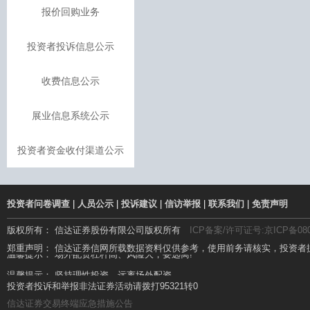
报价回购业务
投资者投诉信息公示
收费信息公示
展业信息系统公示
投资者资金收付渠道公示
投资者问卷调查
|
人员公示
|
投诉建议
|
信访举报
|
联系我们
|
免责声明
版权所有： 信达证券股份有限公司版权所有
ICP备案/许可证号:京ICP备080
温馨提示： 场外配资杠杆高、风险大，要远离!
郑重声明： 信达证券信网所载数据资料仅供参考，使用前务请核实，投资者
温馨提示： 坚持理性投资，远离场外配资
投资者投诉和举报非法证券活动请拨打95321转0
信达证券交易终端应急措施公告