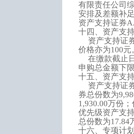
有限责任公司
安排及差额补
资产支持证券
A
十四、资产支
资产支持证
价格亦为
100
元
在缴款截止
申购总金额下
十五、资产支
资产支持证
券总份数为
9,98
1,930.00
万份；
优先级资产支
总份数为
17.84
十六、专项计