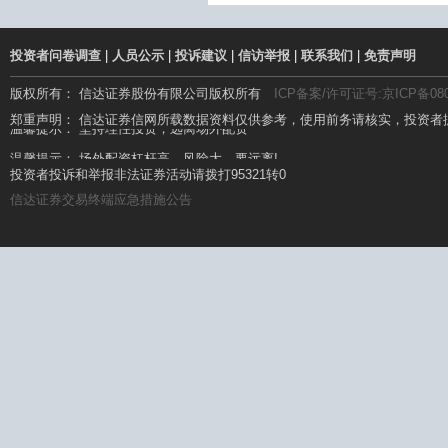
投资者问卷调查
|
人员公示
|
投诉建议
|
信访举报
|
联系我们
|
免责声明
版权所有： 信达证券股份有限公司版权所有
ICP备案/许可证号:京ICP备080
温馨提示： 坚持理性投资，远离场外配资
郑重声明： 信达证券信网所载数据资料仅供参考，使用前务请核实，投资者
温馨提示： 场外配资杠杆高、风险大，要远离!
投资者投诉和举报非法证券活动请拨打95321转0
信达证券交易终端应急措施公告