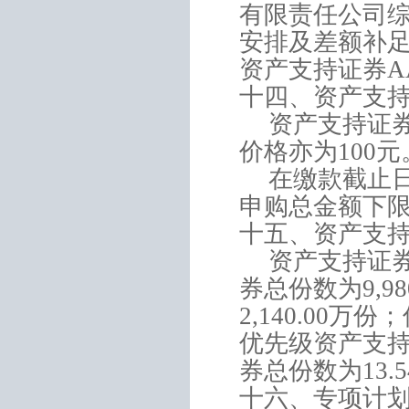
有限责任公司
安排及差额补
资产支持证券
A
十四、资产支
资产支持证
价格亦为
100
元
在缴款截止
申购总金额下
十五、资产支
资产支持证
券总份数为
9,98
2,140.00
万份；
优先级资产支
券总份数为
13.5
十六、专项计