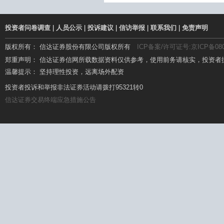
投资者问卷调查
|
人员公示
|
投诉建议
|
信访举报
|
联系我们
|
免责声明
版权所有： 信达证券股份有限公司版权所有
ICP备案/许可证号:京ICP备080
郑重声明： 信达证券信网所载数据资料仅供参考，使用前务请核实，投资者
温馨提示： 坚持理性投资，远离场外配资
温馨提示： 场外配资杠杆高、风险大，要远离!
投资者投诉和举报非法证券活动请拨打95321转0
信达证券交易终端应急措施公告