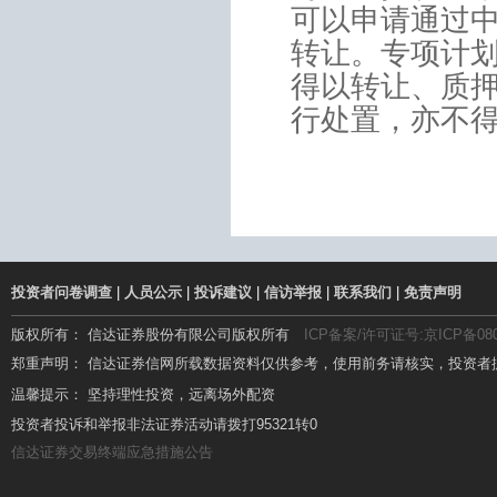
可以申请通过
转让。专项计
得以转让、质
行处置，亦不
投资者问卷调查
|
人员公示
|
投诉建议
|
信访举报
|
联系我们
|
免责声明
版权所有： 信达证券股份有限公司版权所有
ICP备案/许可证号:京ICP备080
郑重声明： 信达证券信网所载数据资料仅供参考，使用前务请核实，投资者
温馨提示： 坚持理性投资，远离场外配资
温馨提示： 场外配资杠杆高、风险大，要远离!
投资者投诉和举报非法证券活动请拨打95321转0
信达证券交易终端应急措施公告