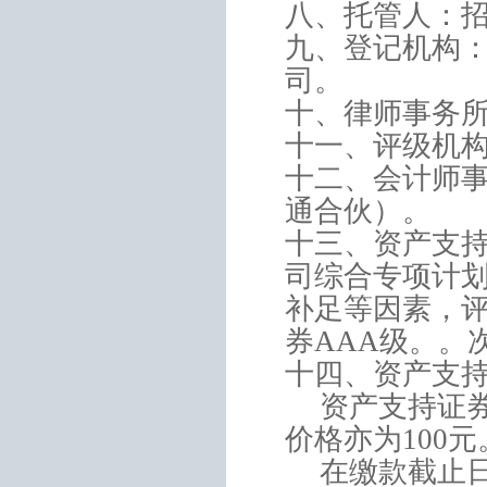
八、托管人：
九、登记机构
司。
十、律师事务
十一、评级机
十二、会计师
通合伙）。
十三、资产支
司综合专项计
补足等因素，
券
AAA
级。。
十四、资产支
资产支持证
价格亦为
100
元
在缴款截止