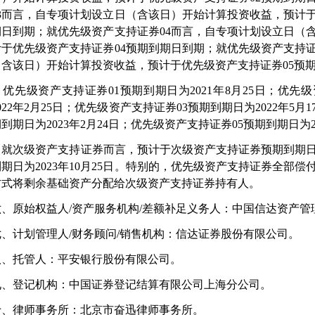
3
而言，自专项计划设立日（含该日）开始计算投资收益，预计
期日到期；就优先级资产支持证券
04
而言，自专项计划设立日（
计于优先级资产支持证券
04
预期到期日到期；就优先级资产支持
（含该日）开始计算投资收益，预计于优先级资产支持证券
05
预
优先级资产支持证券
01
预期到期日为
2021
年
8
月
25
日；优先级
022
年
2
月
25
日；优先级资产支持证券
03
预期到期日为
2022
年
5
月
1
期到期日为
2023
年
2
月
24
日；优先级资产支持证券
05
预期到期日为
就次级资产支持证券而言，预计于次级资产支持证券预期到期
到期日为
2023
年
10
月
25
日。特别的，优先级资产支持证券全部偿
方式将剩余基础资产分配给次级资产支持证券持有人。
六、原始权益人
/
资产服务机构
/
差额补足义务人：中国信达资产管
七、计划管理人
/
财务顾问
/
销售机构：信达证券股份有限公司。
八、托管人：平安银行股份有限公司。
九、登记机构：中国证券登记结算有限公司上海分公司。
十、律师事务所：北京市奋迅律师事务所。