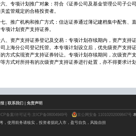
十六、专项计划推广对象：符合《证券公司及基金管理公司子公
相关监管规定的合格投资者。
十七、推广机构和推广方式：信达证券通过薄记建档集中配售、
行专项计划资产支持证券。
十八、资产支持证券登记及交易：专项计划存续期内，资产支持
公司上海分公司登记托管。本专项计划设立后，优先级资产支持
可的方式实现资产支持证券转让。专项计划存续期间，次级资产
押等方式对所持有的次级资产支持证券进行处置，亦不得要求计
举报
|
联系我们
|
免责声明
ICP备案/许可证号:京ICP备08004949号
京公网安备 11010202009847号
本
参考，使用前务请核实，投资者据此入市，盈亏自负，风险自担