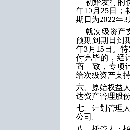
初始发行的
年
10
月
25
日；
期日为
2022
年
3
就次级资产
预期到期日到
年
3
月
15
日。特
付完毕的，经
商一致，专项
给次级资产支
六、原始权益
达资产管理股
七、计划管理
公司。
八、托管人：