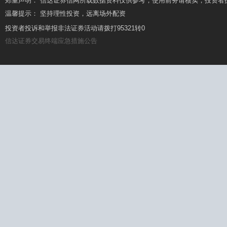
郑重声明： 信达证券信网所载数据资料仅供参考，使用前务请核实，投资者
温馨提示： 坚持理性投资，远离场外配资
温馨提示： 场外配资杠杆高、风险大，要远离!
投资者投诉和举报非法证券活动请拨打95321转0
信达证券交易终端应急措施公告