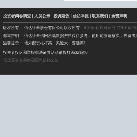
投资者问卷调查
|
人员公示
|
投诉建议
|
信访举报
|
联系我们
|
免责声明
版权所有： 信达证券股份有限公司版权所有
ICP备案/许可证号:京ICP备080
郑重声明： 信达证券信网所载数据资料仅供参考，使用前务请核实，投资者
温馨提示： 场外配资杠杆高、风险大，要远离!
温馨提示： 坚持理性投资，远离场外配资
投资者投诉和举报非法证券活动请拨打95321转0
信达证券交易终端应急措施公告