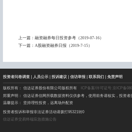
上一篇：
融资融券每日投资参考（2019-07-16）
下一篇：
A股融资融券日报（2019-7-15）
投资者问卷调查
|
人员公示
|
投诉建议
|
信访举报
|
联系我们
|
免责声明
版权所有： 信达证券股份有限公司版权所有
ICP备案/许可证号:京ICP备080
郑重声明： 信达证券信网所载数据资料仅供参考，使用前务请核实，投资者
温馨提示： 坚持理性投资，远离场外配资
温馨提示： 场外配资杠杆高、风险大，要远离!
投资者投诉和举报非法证券活动请拨打95321转0
信达证券交易终端应急措施公告