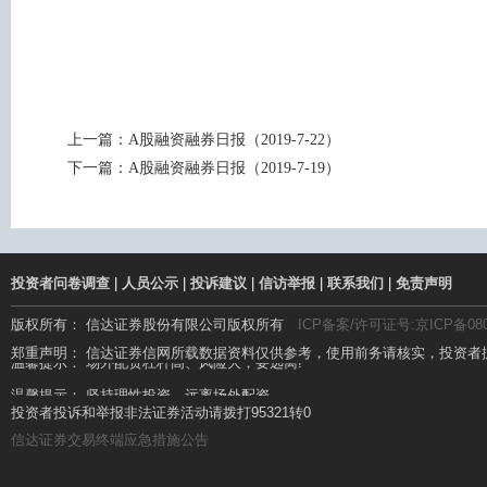
上一篇：
A股融资融券日报（2019-7-22）
下一篇：
A股融资融券日报（2019-7-19）
投资者问卷调查
|
人员公示
|
投诉建议
|
信访举报
|
联系我们
|
免责声明
版权所有： 信达证券股份有限公司版权所有
ICP备案/许可证号:京ICP备080
温馨提示： 场外配资杠杆高、风险大，要远离!
郑重声明： 信达证券信网所载数据资料仅供参考，使用前务请核实，投资者
温馨提示： 坚持理性投资，远离场外配资
投资者投诉和举报非法证券活动请拨打95321转0
信达证券交易终端应急措施公告