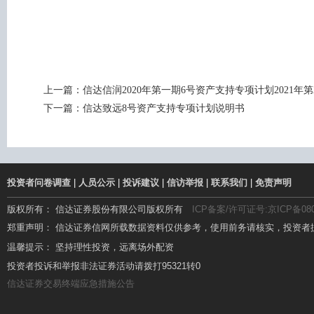
上一篇：
信达信润2020年第一期6号资产支持专项计划2021年
下一篇：
信达致远8号资产支持专项计划说明书
投资者问卷调查
|
人员公示
|
投诉建议
|
信访举报
|
联系我们
|
免责声明
版权所有： 信达证券股份有限公司版权所有
ICP备案/许可证号:京ICP备080
郑重声明： 信达证券信网所载数据资料仅供参考，使用前务请核实，投资者
温馨提示： 坚持理性投资，远离场外配资
温馨提示： 场外配资杠杆高、风险大，要远离!
投资者投诉和举报非法证券活动请拨打95321转0
信达证券交易终端应急措施公告