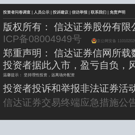
投资者问卷调查
|
人员公示
|
投诉建议
|
信访举报
|
联系我们
|
免责声明
版权所有： 信达证券股份有
ICP备08004949号
京公网安备 11010202
郑重声明： 信达证券信网所载
投资者据此入市，盈亏自负，
温馨提示： 坚持理性投资，远离场外配资
温馨提示： 场外配资杠杆高、风险大，要远离!
投资者投诉和举报非法证券活动请
信达证券交易终端应急措施公