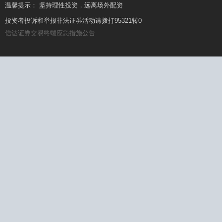
温馨提示： 坚持理性投资，远离场外配资
温馨提示： 场外配资杠杆高、风险大，要远离!
投资者投诉和举报非法证券活动请拨打95321转0
信达证券交易终端应急措施公告