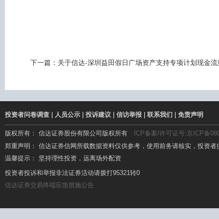
下一篇：
关于信达-深圳益田假日广场资产支持专项计划现金流
投资者问卷调查
|
人员公示
|
投诉建议
|
信访举报
|
联系我们
|
免责声明
版权所有： 信达证券股份有限公司版权所有
ICP备案/许可证号:京ICP备080
郑重声明： 信达证券信网所载数据资料仅供参考，使用前务请核实，投资者
温馨提示： 坚持理性投资，远离场外配资
温馨提示： 场外配资杠杆高、风险大，要远离!
投资者投诉和举报非法证券活动请拨打95321转0
信达证券交易终端应急措施公告