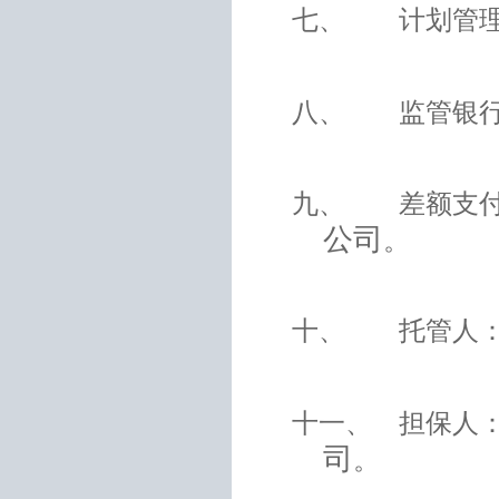
计划管
七、
监管银
八、
差额支
九、
公司
。
托管人
十、
担保人
十一、
司
。