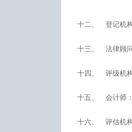
登记机
十二、
法律顾
十三、
评级机
十四、
会计师
十五、
评估机
十六、