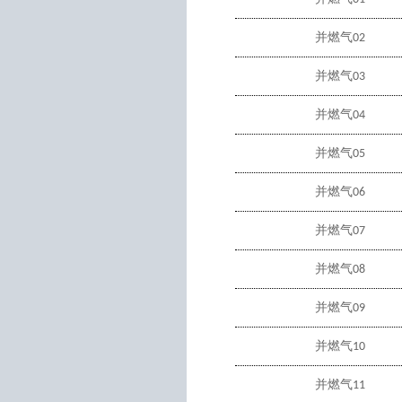
并燃气
02
并燃气
03
并燃气
04
并燃气
05
并燃气
06
并燃气
07
并燃气
08
并燃气
09
并燃气
10
并燃气
11