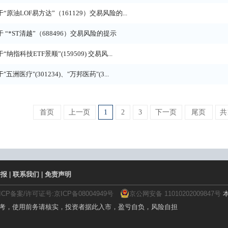
于“原油LOF易方达”（161129）交易风险的...
于 “*ST清越”（688496）交易风险的提示
“纳指科技ETF景顺”(159509) 交易风...
"五洲医疗"(301234)、"万邦医药"(3...
首页
上一页
1
2
3
下一页
尾页
共
举报
|
联系我们
|
免责声明
ICP备案/许可证号:京ICP备08004949号
京公网安备 11010202009847号
本
参考，使用前务请核实，投资者据此入市，盈亏自负，风险自担