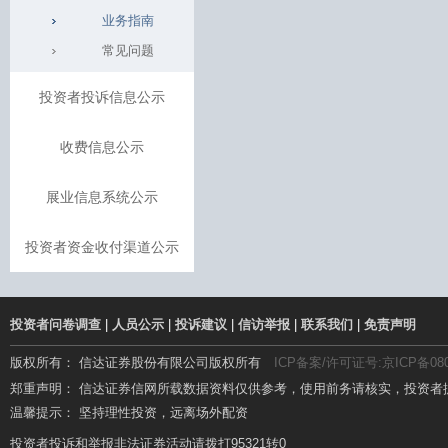
业务指南
常见问题
投资者投诉信息公示
收费信息公示
展业信息系统公示
投资者资金收付渠道公示
投资者问卷调查
|
人员公示
|
投诉建议
|
信访举报
|
联系我们
|
免责声明
版权所有： 信达证券股份有限公司版权所有
ICP备案/许可证号:京ICP备080
郑重声明： 信达证券信网所载数据资料仅供参考，使用前务请核实，投资者
温馨提示： 坚持理性投资，远离场外配资
温馨提示： 场外配资杠杆高、风险大，要远离!
投资者投诉和举报非法证券活动请拨打95321转0