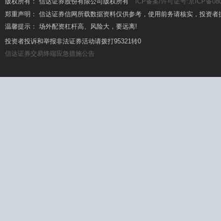
版权所有： 信达证券股份有限公司版权所有
ICP备案/许可证号:京ICP备080
郑重声明： 信达证券信网所载数据资料仅供参考，使用前务请核实，投资者
温馨提示： 场外配资杠杆高、风险大，要远离!
温馨提示： 坚持理性投资，远离场外配资
投资者投诉和举报非法证券活动请拨打95321转0
信达证券交易终端应急措施公告