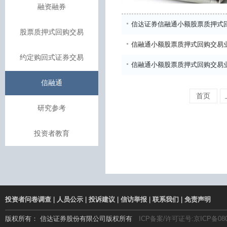
融资融券
信达证券信融通小额股票质押式
股票质押式回购交易
信融通小额股票质押式回购交易
约定购回式证券交易
信融通小额股票质押式回购交易
信融通
首页
研究参考
投资者教育
投资者问卷调查
|
人员公示
|
投诉建议
|
信访举报
|
联系我们
|
免责声明
版权所有： 信达证券股份有限公司版权所有
ICP备案/许可证号:京ICP备080