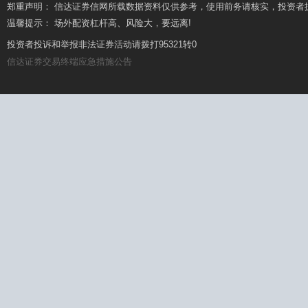
郑重声明： 信达证券信网所载数据资料仅供参考，使用前务请核实，投资者
温馨提示： 场外配资杠杆高、风险大，要远离!
温馨提示： 坚持理性投资，远离场外配资
投资者投诉和举报非法证券活动请拨打95321转0
信达证券交易终端应急措施公告